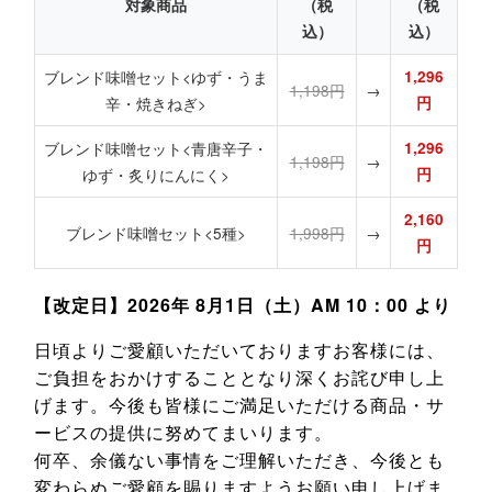
対象商品
（税
（税
込）
込）
ブレンド味噌セット<ゆず・うま
1,296
1,198円
→
辛・焼きねぎ>
円
ブレンド味噌セット<青唐辛子・
1,296
1,198円
→
ゆず・炙りにんにく>
円
2,160
ブレンド味噌セット<5種>
1,998円
→
円
【改定日】2026年 8月1日（土）AM 10：00 より
日頃よりご愛顧いただいておりますお客様には、
ご負担をおかけすることとなり深くお詫び申し上
げます。今後も皆様にご満足いただける商品・サ
ービスの提供に努めてまいります。
何卒、余儀ない事情をご理解いただき、今後とも
変わらぬご愛顧を賜りますようお願い申し上げま