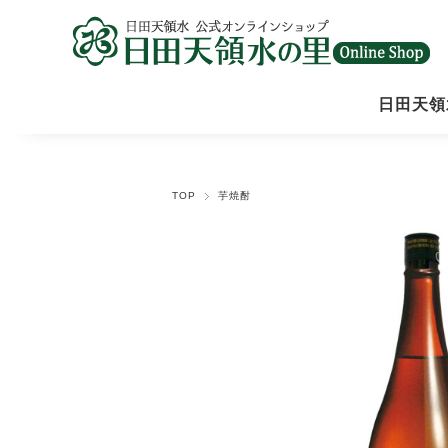
日田天領
【定期】日
TOP
芋焼酎
BIB（バッ
ペットボト
ラベルレス
ボトル缶
長期保存用
食物繊維入