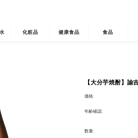
水
化粧品
健康食品
食品
田天領水
水の精
機能性表示食品 里の青汁
ブレンド味噌セット
麦
グインボックス）
機能性表示食品 里の青汁【定期】
ゆずゼリー
芋
ル
日田たま
米
【大分芋焼酎】諭吉1
飲
価格:
巨
年齢確認:
ギ
のお茶
ギ
数量: