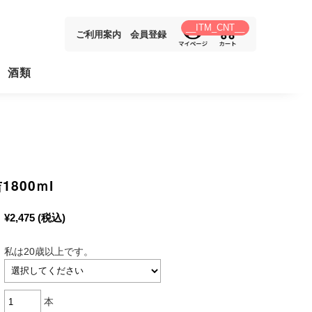
__ITM_CNT__
ご利用案内
会員登録
酒類
焼酎
焼酎
焼酎
800ｍl
み比べセット
¥2,475
(税込)
峰ワイン
私は20歳以上です。
フト包装
フト包装（ワイン）
本