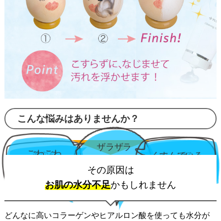
こんな悩みはありませんか？
ザラザラ
毛穴が
ごわごわ
くすんでいる
つっぱる
目立つ
その原因は
お肌の水分不足
かもしれません
どんなに高いコラーゲンやヒアルロン酸を使っても水分が