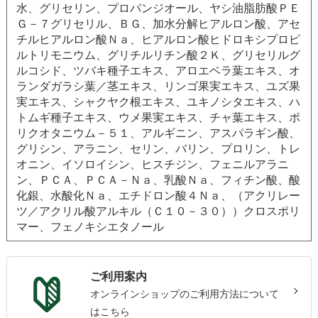
水、グリセリン、プロパンジオール、ヤシ油脂肪酸ＰＥ
Ｇ－７グリセリル、ＢＧ、加水分解ヒアルロン酸、アセ
チルヒアルロン酸Ｎａ、ヒアルロン酸ヒドロキシプロピ
ルトリモニウム、グリチルリチン酸２Ｋ、グリセリルグ
ルコシド、ツバキ種子エキス、アロエベラ葉エキス、オ
ランダガラシ葉／茎エキス、リンゴ果実エキス、ユズ果
実エキス、シャクヤク根エキス、ユキノシタエキス、ハ
トムギ種子エキス、ウメ果実エキス、チャ葉エキス、ポ
リクオタニウム－５１、アルギニン、アスパラギン酸、
グリシン、アラニン、セリン、バリン、プロリン、トレ
オニン、イソロイシン、ヒスチジン、フェニルアラニ
ン、ＰＣＡ、ＰＣＡ－Ｎａ、乳酸Ｎａ、フィチン酸、酸
化銀、水酸化Ｎａ、エチドロン酸４Ｎａ、（アクリレー
ツ／アクリル酸アルキル（Ｃ１０－３０））クロスポリ
マー、フェノキシエタノール
ご利用案内
オンラインショップのご利用方法について
はこちら